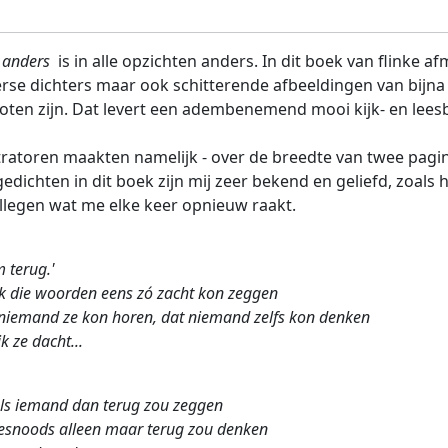
 anders
is in alle opzichten anders. In dit boek van flinke a
rse dichters maar ook schitterende afbeeldingen van bijna a
oten zijn. Dat levert een adembenemend mooi kijk- en lees
tratoren maakten namelijk - over de breedte van twee pagina's
gedichten in dit boek zijn mij zeer bekend en geliefd, zoals
llegen
wat me elke keer opnieuw raakt.
 terug.'
ik die woorden eens zó zacht kon zeggen
niemand ze kon horen, dat niemand zelfs kon denken
ik ze dacht...
ls iemand dan terug zou zeggen
esnoods alleen maar terug zou denken