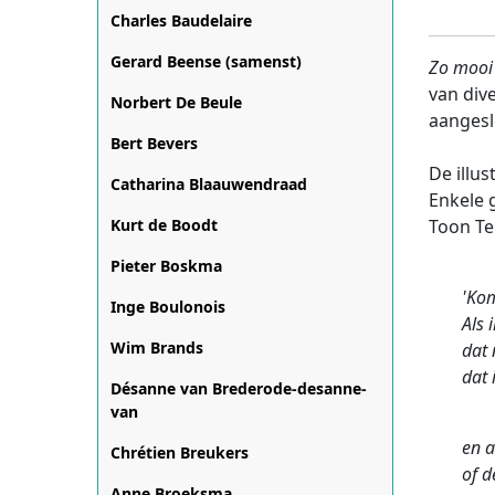
Charles Baudelaire
Gerard Beense (samenst)
Zo mooi
van dive
Norbert De Beule
aangesl
Bert Bevers
De illus
Catharina Blaauwendraad
Enkele 
Kurt de Boodt
Toon Te
Pieter Boskma
'Kom
Inge Boulonois
Als 
Wim Brands
dat 
dat 
Désanne van Brederode-desanne-
van
en a
Chrétien Breukers
of d
Anne Broeksma