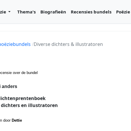
zie
Thema's
Biografieën
Recensies bundels
Poëzie
 poëziebundels
Diverse dichters & illustratoren
censie over de bundel
 anders
dichtenprentenboek
 dichters en illustratoren
n door
Dettie