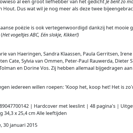
sowieso al een groot liefhebber van het gedicht
Je bent zo m
n Hout. Dus wat wil je nog meer als deze twee bijeengebra
kaanse poëzie is ook vertegenwoordigd dankzij het mooie ge
 (
Het vogeltjes ABC,
Eén slokje, Kikker!)
ie van Haeringen, Sandra Klaassen, Paula Gerritsen, Irene 
 ten Cate, Sylvia van Ommen, Peter-Paul Rauwerda, Dieter S
Tolman en Dorine Vos. Zij hebben allemaal bijgedragen aan 
tegen iedereen willen roepen: 'Koop het, koop het! Het is zo
89047700142 | Hardcover met leeslint | 48 pagina's | Uitge
 34,3 x 25,4 cm Alle leeftijden
, 30 januari 2015