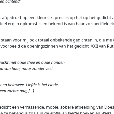
en ochtend:
t afgedrukt op een kleurrijk, precies op het op het gedicht 
el erg in opkomst is en bekend is van haar zo specifiek e
 staan voor mij ook totaal onbekende gedichten in, die me
ijvoorbeeld de openingszinnen van het gedicht XXII van Ru
wacht met oude thee en oude handen,
ou van haar, maar zonder veel
t en heimwee. Liefde is het einde
een zachte dag, [...]
 gedicht een verrassende, mooie, sobere afbeelding van Doe
 ze bekend is zoals in de
Moffel en Piertje
boeken en
Wiek!