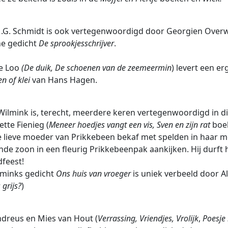
.G. Schmidt is ook vertegenwoordigd door Georgien Overw
he gedicht
De sprookjesschrijver
.
e Loo
(De duik, De schoenen van de zeemeermin
) levert een er
en of klei
van Hans Hagen.
Wilmink is, terecht, meerdere keren vertegenwoordigd in di
tte Fienieg (
Meneer hoedjes vangt een vis, Sven en zijn rat
boek
 lieve moeder van Prikkebeen bekaf met spelden in haar m
ende zoon in een fleurig Prikkebeenpak aankijken. Hij durft 
dfeest!
minks gedicht
Ons huis van vroeger
is uniek verbeeld door A
 grijs?
)
dreus en Mies van Hout (
Verrassing, Vriendjes, Vrolijk
,
Poesj