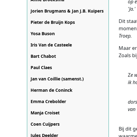
op e
'Ja.'
Jorien Brugmans & Jan J.B. Kuipers
Dit staa
Pieter de Bruijn Kops
momente
Yosa Buson
Troep.
Iris Van de Casteele
Maar er
Zoals b
Bart Chabot
Paul Claes
Z
e 
Jan van Coillie (samenst.)
ik h
Herman de Coninck
Emma Crebolder
dors
van 
Manja Croiset
Coen Cuijpers
Bij dit
Jules Deelder
waarmee