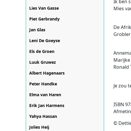
Ik ben 
Lies Van Gasse
Mies va
Piet Gerbrandy
De Afri
Jan Glas
Grobler
Leni De Goeyse
Els de Groen
Annemar
Marijke
Luuk Gruwez
Ronald 
Albert Hagenaars
Peter Handke
Je zou 
Elma van Haren
ISBN 97
Erik Jan Harmens
Afmeting
Yahya Hassan
© Dettie
Jolies Heij