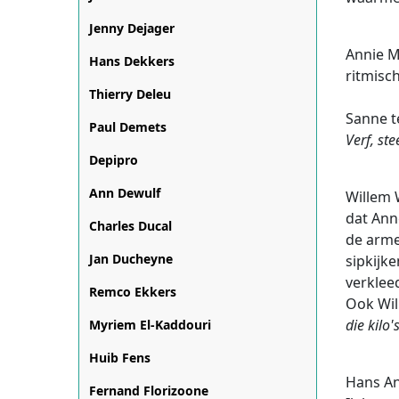
Jenny Dejager
Annie M
Hans Dekkers
ritmisc
Thierry Deleu
Sanne t
Paul Demets
Verf, ste
Depipro
Ann Dewulf
Willem 
dat Anne
Charles Ducal
de arme
Jan Ducheyne
sipkijk
verklee
Remco Ekkers
Ook Wil
die kilo's
Myriem El-Kaddouri
Huib Fens
Hans An
Fernand Florizoone