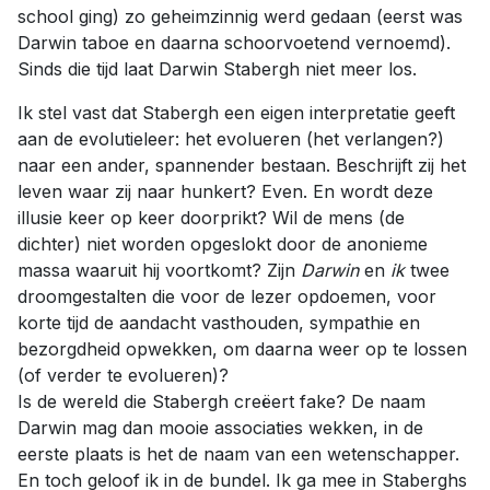
school ging) zo geheimzinnig werd gedaan (eerst was
Darwin taboe en daarna schoorvoetend vernoemd).
Sinds die tijd laat Darwin Stabergh niet meer los.
Ik stel vast dat Stabergh een eigen interpretatie geeft
aan de evolutieleer: het evolueren (het verlangen?)
naar een ander, spannender bestaan. Beschrijft zij het
leven waar zij naar hunkert? Even. En wordt deze
illusie keer op keer doorprikt? Wil de mens (de
dichter) niet worden opgeslokt door de anonieme
massa waaruit hij voortkomt? Zijn
Darwin
en
ik
twee
droomgestalten die voor de lezer opdoemen, voor
korte tijd de aandacht vasthouden, sympathie en
bezorgdheid opwekken, om daarna weer op te lossen
(of verder te evolueren)?
Is de wereld die Stabergh creëert fake? De naam
Darwin mag dan mooie associaties wekken, in de
eerste plaats is het de naam van een wetenschapper.
En toch geloof ik in de bundel. Ik ga mee in Staberghs