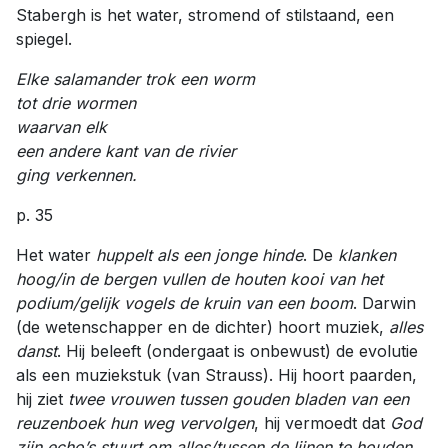
Stabergh is het water, stromend of stilstaand, een
spiegel.
Elke salamander trok een worm
tot drie wormen
waarvan elk
een andere kant van de rivier
ging verkennen.
p. 35
Het water
huppelt als een jonge hinde
. De
klanken
hoog/in de bergen vullen de houten kooi van het
podium/gelijk vogels de kruin van een boom
. Darwin
(de wetenschapper en de dichter) hoort muziek,
alles
danst
. Hij beleeft (ondergaat is onbewust) de evolutie
als een muziekstuk (van Strauss). Hij hoort paarden,
hij ziet
twee vrouwen tussen gouden bladen van een
reuzenboek hun weg vervolgen
, hij vermoedt dat
God
zijn echo’s stuurt om alles/tussen de lijnen te houden
.