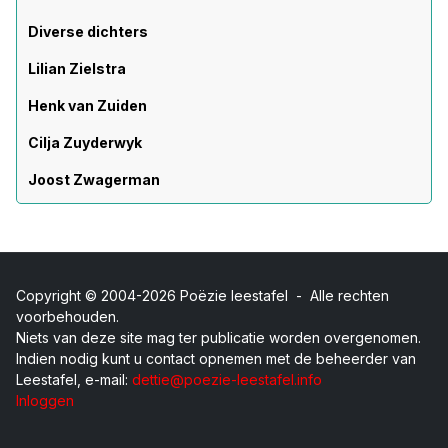
Diverse dichters
Lilian Zielstra
Henk van Zuiden
Cilja Zuyderwyk
Joost Zwagerman
Copyright © 2004-2026 Poëzie leestafel - Alle rechten
voorbehouden.
Niets van deze site mag ter publicatie worden overgenomen.
Indien nodig kunt u contact opnemen met de beheerder van
Leestafel, e-mail:
dettie@poezie-leestafel.info
Inloggen