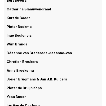
Bert Bevers
Catharina Blaauwendraad
Kurt de Boodt
Pieter Boskma
Inge Boulonois
Wim Brands
Désanne van Brederode-desanne-van
Chrétien Breukers
Anne Broeksma
Jorien Brugmans & Jan J.B. Kuipers
Pieter de Bruijn Kops
Yosa Buson
Iris Van de Casteele